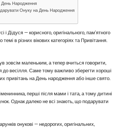
а День Народження
е дарувати Онуку на День Народження
і і Дідуся — корисного, оригінального, пам'ятного
 темі в різних вікових категоріях та Привітання.
ув зовсім маленьким, а тепер вчиться говорити,
ся до весілля. Саме тому важливо зберегти хороші
х привітань на День народження або інше свято.
менинника, перші після мами і тата, а тому дитині
нок. Однак далеко не всі знають, що подарувати
арунків онукові — недорогих, оригінальних,