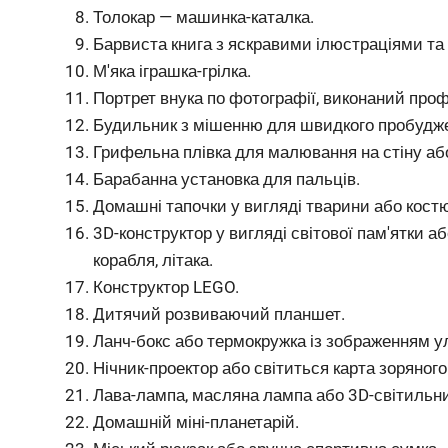
Толокар — машинка-каталка.
Барвиста книга з яскравими ілюстраціями т
М'яка іграшка-грілка.
Портрет внука по фотографії, виконаний про
Будильник з мішенню для швидкого пробудж
Грифельна плівка для малювання на стіну або
Барабанна установка для пальців.
Домашні тапочки у вигляді тварини або костю
3D-конструктор у вигляді світової пам'ятки а
корабля, літака.
Конструктор LEGO.
Дитячий розвиваючий планшет.
Ланч-бокс або термокружка із зображенням у
Нічник-проектор або світиться карта зоряного
Лава-лампа, масляна лампа або 3D-світильни
Домашній міні-планетарій.