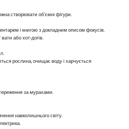
ожна створювати об'ємні фігури.
нвентарем і книгою з докладним описом фокусів.
вати або хот-догів.
л.
иться рослина, очищає воду і харчується
тереження за мурахами.
ивчення навколишнього світу.
електрика.