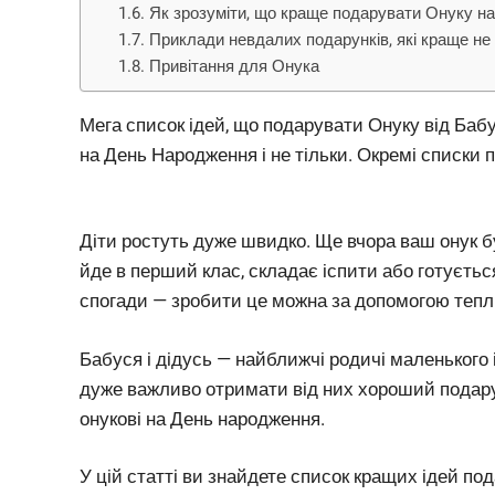
Як зрозуміти, що краще подарувати Онуку н
Приклади невдалих подарунків, які краще н
Привітання для Онука
Мега список ідей, що подарувати Онуку від Бабус
на День Народження і не тільки. Окремі списки по
Діти ростуть дуже швидко. Ще вчора ваш онук б
йде в перший клас, складає іспити або готуєть
спогади — зробити це можна за допомогою тепли
Бабуся і дідусь — найближчі родичі маленького і
дуже важливо отримати від них хороший подару
онукові на День народження.
У цій статті ви знайдете список кращих ідей под