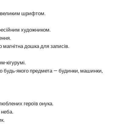
а великим шрифтом.
фесійним художником.
ення.
 магнітна дошка для записів.
м-кігурумі.
бо будь-якого предмета — будинки, машинки,
люблених героїв онука.
 неба.
к.