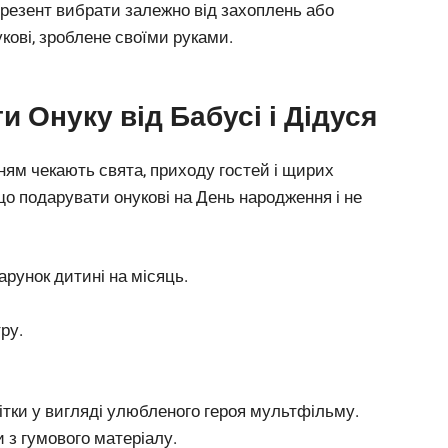
презент вибрати залежно від захоплень або
укові, зроблене своїми руками.
и Онуку від Бабусі і Дідуся
ням чекають свята, приходу гостей і щирих
 що подарувати онукові на День народження і не
рунок дитині на місяць.
ру.
ітки у вигляді улюбленого героя мультфільму.
 з гумового матеріалу.