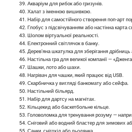
Акваріум для рибок або гризунів.
Халат з іменною вишивкою.
Набір для самостійного створення поп-арт по
Глобус з підсвічуванням або настінна карта св
Шолом віртуальної реальності.
Електронний світлячок в банку.
Дерев'яна шкатулка для зберігання дрібниць 
Настільна гра для великої компанії — «Дженга»
Шашки, лото або шахи.
Нагрівач для чашки, який працює від USB.
Скарбничка у вигляді банкомату або сейфа.
Настільний більярд.
Набір для дартсу на магнітах.
Кільцекид або баскетбольне кільце.
Головоломка для тренування розуму — наприк
Сніговий або водний бластер для зимових або
Санки, снігохід або льодянка.