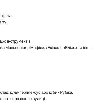
ртрета.
іту.
або інструментів.
, «Монополія», «Мафія», «Еківокі», «Еліас» та інші.
лад, куля-перплексус або кубик Рубіка.
 літніх розваг на вулиці.