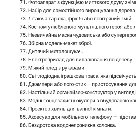
Фотоапарат з функцією миттєвого друку знімк
Набір для самостійного вирощування дерева 
Літаюча тарілка, фрісбі або повітряний змій.
Костюм улюбленого мультяшного героя або л
Незвичайна маска чудовиська або супергеро
Збірна модель-макет зброї.
Дитячий металошукач.
Електроприлад для випалювання по дереву.
М'який плед з рукавами.
Світлодіодна іграшкова траса, яка підсвічуєть
Джампери або пого-стик — пристосування для
Настільний органайзер-конструктор у вигляді
Модні сонцезахисні окуляри з вбудованою к
Проектор хвиль для ванної кімнати.
Аксесуар для мобільного телефону — підставк
Бездротова водонепроникна колонка.