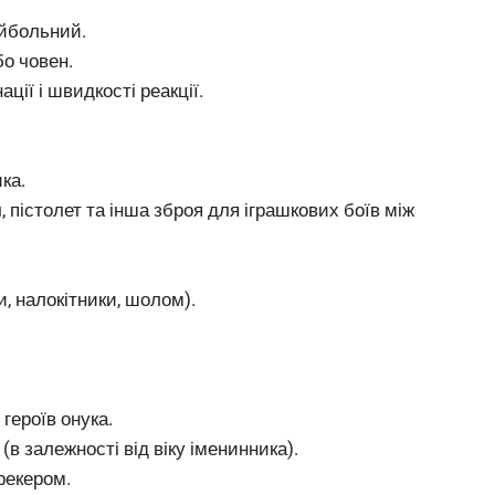
ейбольний.
бо човен.
ії і швидкості реакції.
ка.
, пістолет та інша зброя для іграшкових боїв між
, налокітники, шолом).
героїв онука.
 залежності від віку іменинника).
рекером.