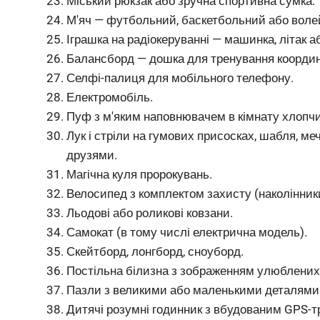
Міський рюкзак або зручна спортивна сумка.
М'яч — футбольний, баскетбольний або вол
Іграшка на радіокеруванні — машинка, літак а
Балансборд — дошка для тренування координац
Селфі-палиця для мобільного телефону.
Електромобіль.
Пуф з м'яким наповнювачем в кімнату хлопчи
Лук і стріли на гумових присосках, шабля, меч
друзями.
Магічна куля пророкувань.
Велосипед з комплектом захисту (наколінники
Льодові або роликові ковзани.
Самокат (в тому числі електрична модель).
Скейтборд, лонгборд, сноуборд.
Постільна білизна з зображенням улюблених 
Пазли з великими або маленькими деталями (в
Дитячі розумні годинник з вбудованим GPS-т