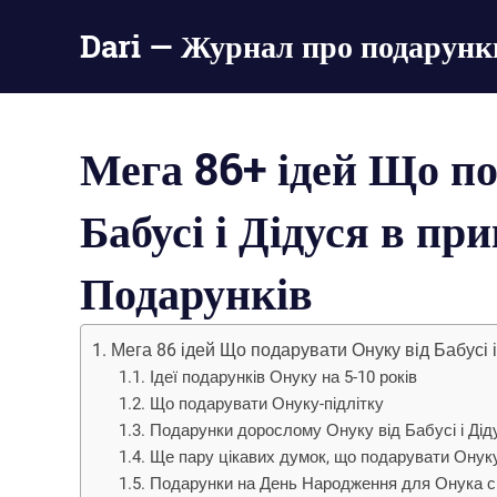
Пропустить
Dari — Журнал про подарунки.
и
перейти
великі
к
списки
содержимому
оригінальних
Мега 86+ ідей Що по
подарунків
на
будь-
Бабусі і Дідуся в пр
яке
свято
Подарунків
Мега 86 ідей Що подарувати Онуку від Бабусі і
Ідеї ​​подарунків Онуку на 5-10 років
Що подарувати Онуку-підлітку
Подарунки дорослому Онуку від Бабусі і Дід
Ще пару цікавих думок, що подарувати Онук
Подарунки на День Народження для Онука с