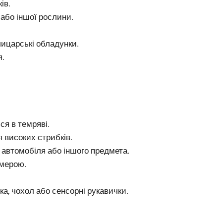
ів.
або іншої рослини.
ицарські обладунки.
я.
ся в темряві.
 високих стрибків.
 автомобіля або іншого предмета.
амерою.
а, чохол або сенсорні рукавички.