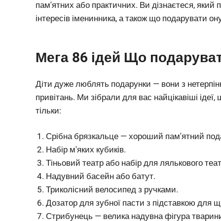
пам'ятних або практичних. Ви дізнаєтеся, який 
інтересів іменинника, а також що подарувати он
Мега 86 ідей Що подаруват
Діти дуже люблять подарунки — вони з нетерпін
привітань. Ми зібрали для вас найцікавіші ідеї,
тільки:
Срібна брязкальце — хороший пам'ятний пода
Набір м'яких кубиків.
Тіньовий театр або набір для лялькового теат
Надувний басейн або батут.
Триколісний велосипед з ручками.
Дозатор для зубної пасти з підставкою для щ
Стрибунець — велика надувна фігура тварини