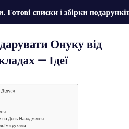
 Готові списки і збірки подарункі
дарувати Онуку від
икладах — Ідеї
 Дідуся
уся
у на День Народження
воїми руками