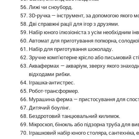
Лижі чи сноуборд.
3D-ручка — інструмент, за допомогою якого м
Дві справжні рації для ігор з друзями.
Набір юного ілюзіоніста з усім необхідним і
Автомат для приготування попкорна, солодкої 
Набір для приготування шоколаду.
Зручне комп'ютерне крісло або письмовий сті
Аквафермах — акваріум, зверху якого знаход
відходами рибки.
Іграшка-антистрес.
Робот-трансформер.
Мурашина ферма — пристосування для спос
Дитячий боулінг.
Бездротовий танцювальний килимок.
Мікроскоп, бінокль або підзорна труба для в
Іграшковий набір юного столяра, сантехніка, 